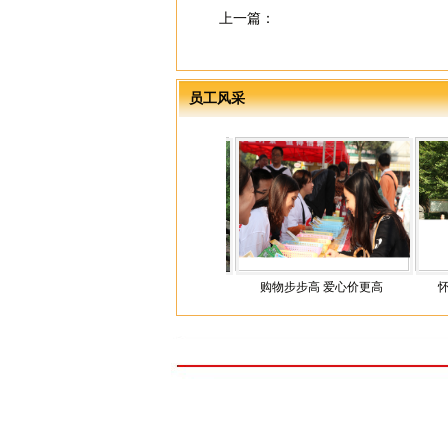
上一篇：
员工风采
5月4日 怀化福彩“庆五
购物步步高 爱心价更高
怀化福彩“快