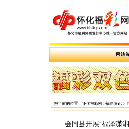
您当前的位置：
怀化福彩网
>
福彩资讯
>
会同县开展“福泽潇湘