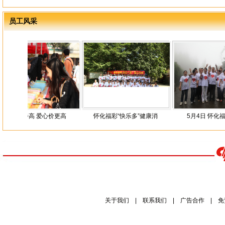
员工风采
步步高 爱心价更高
怀化福彩“快乐多”健康消
5月4日 怀化福彩“庆五
关于我们
|
联系我们
|
广告合作
|
免