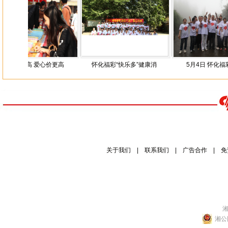
步步高 爱心价更高
怀化福彩“快乐多”健康消
5月4日 怀化福彩“庆
关于我们
|
联系我们
|
广告合作
|
免
湘
湘公网